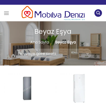
İçeriğe
atla
Beyaz Eşya
Ana Sayfa
/
Beyaz Eşya