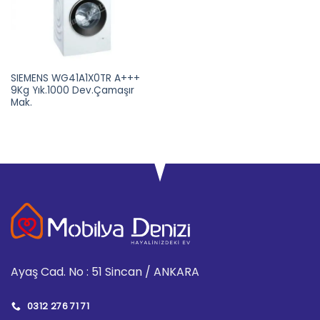
SIEMENS WG41A1X0TR A+++
9Kg Yık.1000 Dev.Çamaşır
Mak.
Ayaş Cad. No : 51 Sincan / ANKARA
0312 276 71 71