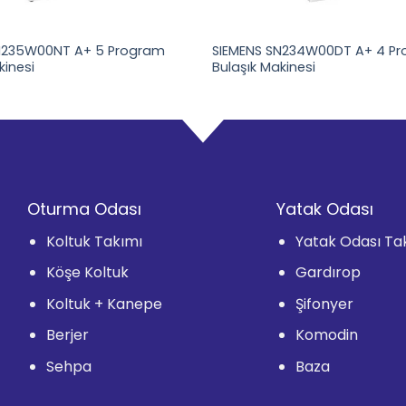
N235W00NT A+ 5 Program
SIEMENS SN234W00DT A+ 4 P
kinesi
Bulaşık Makinesi
Oturma Odası
Yatak Odası
Koltuk Takımı
Yatak Odası Ta
Köşe Koltuk
Gardırop
Koltuk + Kanepe
Şifonyer
Berjer
Komodin
Sehpa
Baza