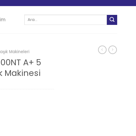
Ara:
şim
laşık Makineleri
I00NT A+ 5
k Makinesi