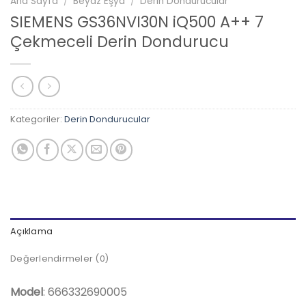
Ana Sayfa
/
Beyaz Eşya
/
Derin Dondurucular
SIEMENS GS36NVI30N iQ500 A++ 7
Çekmeceli Derin Dondurucu
Kategoriler:
Derin Dondurucular
Açıklama
Değerlendirmeler (0)
Model
: 666332690005