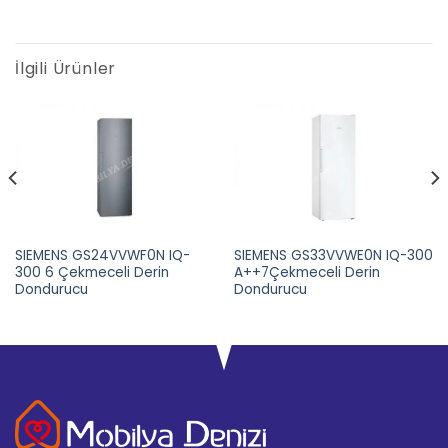
İlgili Ürünler
SIEMENS GS24VVWF0N IQ-
SIEMENS GS33VVWE0N IQ-300
300 6 Çekmeceli Derin
A++7Çekmeceli Derin
Dondurucu
Dondurucu