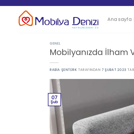
İçeriğe
atla
Ana sayfa
GENEL
Mobilyanızda İlham V
RABIA ŞENTÜRK
TARAFINDAN
7 ŞUBAT 2023
TAR
07
Şub