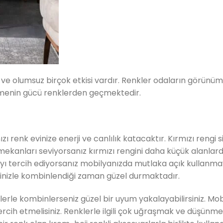
u ve olumsuz birçok etkisi vardır. Renkler odaların görünü
ermenin gücü renklerden geçmektedir.
renk evinize enerji ve canlılık katacaktır. Kırmızı rengi siya
mekanları seviyorsanız kırmızı rengini daha küçük alanlarda
ayı tercih ediyorsanız mobilyanızda mutlaka açık kullanm
vinizle kombinlendiği zaman güzel durmaktadır.
renklerle kombinlerseniz güzel bir uyum yakalayabilirsiniz. Mo
tercih etmelisiniz. Renklerle ilgili çok uğraşmak ve düşün