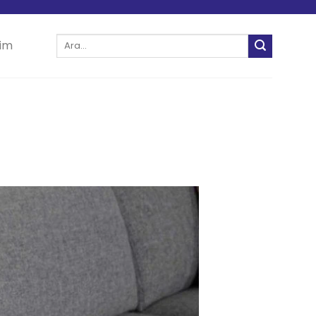
Ara:
şim