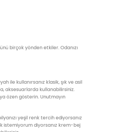
münü birçok yönden etkiler. Odanızı
h ile kullanırsanız klasik, şık ve asil
, aksesuarlarda kullanabilirsiniz.
aya özen gösterin. Unutmayın
bilyanızı yeşil renk tercih ediyorsanız
mek istemiyorum diyorsanız krem-bej