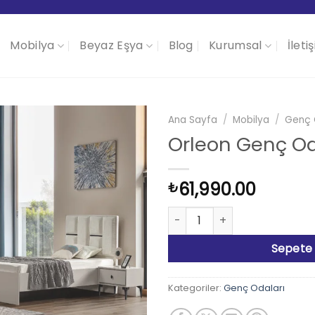
Mobilya
Beyaz Eşya
Blog
Kurumsal
İleti
Ana Sayfa
/
Mobilya
/
Genç 
Orleon Genç Od
61,990.00
₺
Orleon Genç Odası Takımı a
Sepete 
Kategoriler:
Genç Odaları