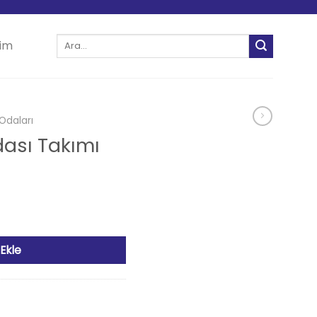
Ara:
şim
Odaları
ası Takımı
det
Ekle