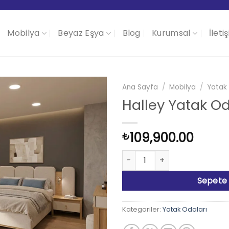
Mobilya
Beyaz Eşya
Blog
Kurumsal
İleti
Ana Sayfa
/
Mobilya
/
Yatak 
Halley Yatak Od
109,900.00
₺
Halley Yatak Odası Takımı ad
Sepete 
Kategoriler:
Yatak Odaları