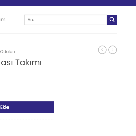
Ara:
şim
Odaları
ası Takımı
et
Ekle