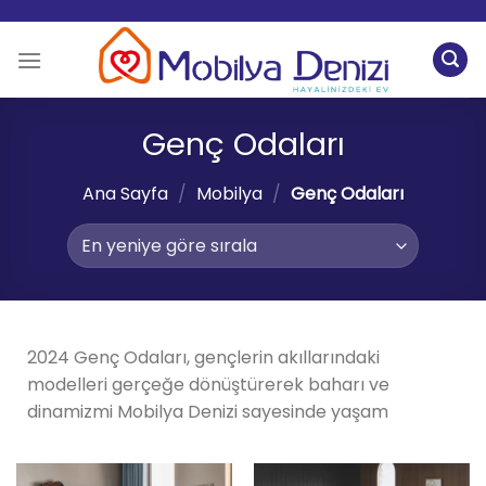
İçeriğe
atla
Genç Odaları
Ana Sayfa
/
Mobilya
/
Genç Odaları
2024 Genç Odaları, gençlerin akıllarındaki
modelleri gerçeğe dönüştürerek baharı ve
dinamizmi Mobilya Denizi sayesinde yaşam
alanlarına getiriyor.